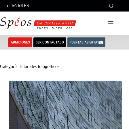
Saltar
EN
FR
ES
al
contenido
ADMISIONES
SER CONTACTADO
PUERTAS ABIERTAS
Categoría
Tutoriales fotográficos