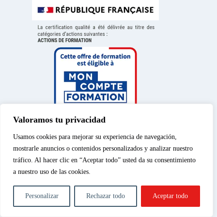
Valoramos tu privacidad
Usamos cookies para mejorar su experiencia de navegación,
mostrarle anuncios o contenidos personalizados y analizar nuestro
tráfico. Al hacer clic en “Aceptar todo” usted da su consentimiento
a nuestro uso de las cookies.
Aviso legal
|
Política de
© 2026 – Spéos, curso
privacidad
|
Política de
privado de enseñanza
Personalizar
Rechazar todo
Aceptar todo
cookies
|
Cursos de
superior | Todos los
fotografía
derechos reservados.