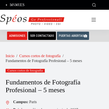
Saltar
EN
FR
ES
al
contenido
ADMISIONES
SER CONTACTADO
PUERTAS ABIERTAS
Inicio
/
Cursos cortos de fotografía
/
Fundamentos de Fotografía Profesional – 5 meses
Cursos cortos de fotografía
Fundamentos de Fotografía
Profesional – 5 meses
Campus:
Paris