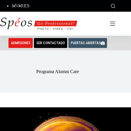
Saltar
EN
FR
ES
al
contenido
ADMISIONES
SER CONTACTADO
PUERTAS ABIERTAS
Programa Alumni Care