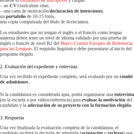
Rellene el
formulario de inscripción
y cargue:
– un
CV
/currículum vitae,
– una carta de motivación/
declaración de intenciones
,
un
portafolio
de 10-15 fotos,
una copia compulsada del título de licenciatura.
Los estudiantes que no tengan el inglés o el francés como lengua
materna deben tener un nivel de idioma validado por una prueba de
inglés o francés de nivel B2 del
Marco Común Europeo de Referencia
para las Lenguas
. El requisito lingüístico debe presentarse al inicio del
programa elegido.
2. Evaluación del expediente y entrevista
Una vez recibido el expediente completo, será evaluado por un
comité
de admisiones
.
Si la candidatura es considerada apta, podrá organizarse una
entrevista
(en la escuela o por videoconferencia) para
evaluar la motivación
del
candidato y la
adecuación de su proyecto con la formación elegida
.
3. Respuesta
Una vez finalizada la evaluación completa de la candidatura, el
candidato recibirá la decisión de admisión (
aceptación
o
rechazo
) por