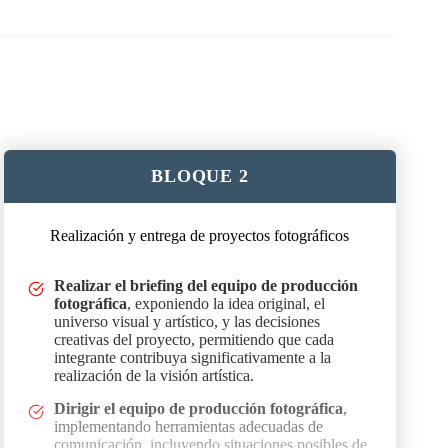
péos inscribiéndose en el Programa de
Experto en Creación
BLOQUE 2
Realización y entrega de proyectos fotográficos
ción de requerimientos, restricciones y expectativas del proyecto. Anali
, exponiendo la idea original, el universo visual y artístico, y la
Realizar el briefing del equipo de producción
fotográfica
, exponiendo la idea original, el
universo visual y artístico, y las decisiones
creativas del proyecto, permitiendo que cada
integrante contribuya significativamente a la
realización de la visión artística.
Dirigir el equipo de producción fotográfica
,
implementando herramientas adecuadas de
comunicación, incluyendo situaciones posibles de