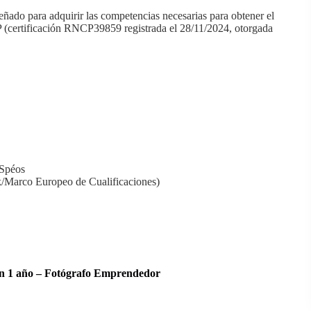
ñado para adquirir las competencias necesarias para obtener el
P (certificación RNCP39859 registrada el 28/11/2024, otorgada
ra ver el contenido completo.
icación, marketing y comercial de una empresa de fotografía
 final de la página.
loques de competencias.
 Spéos
k/Marco Europeo de Cualificaciones)
ra ver el contenido completo.
e acreditar experiencia en el ámbito de la imagen y presentar
esional o tecnológica),
 en 1 año – Fotógrafo Emprendedor
s (publicaciones, facturación, edición, etc.) que se verificarán
)