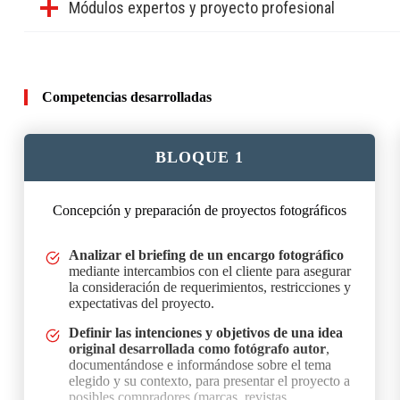
Módulos expertos y proyecto profesional
– Promoción de 2021: 83 %
Estudios adicionales
Los estudiantes que lo deseen pueden continuar su formación en S
Competencias desarrolladas
Visual Digital: Fotografía, 3D, IA, Vídeo
.
BLOQUE 1
Concepción y preparación de proyectos fotográficos
mediante intercambios con el cliente para asegurar la considera
Analizar el briefing de un encargo fotográfico
mediante intercambios con el cliente para asegurar
la consideración de requerimientos, restricciones y
expectativas del proyecto.
Definir las intenciones y objetivos de una idea
original desarrollada como fotógrafo autor
,
documentándose e informándose sobre el tema
elegido y su contexto, para presentar el proyecto a
posibles compradores (marcas, revistas,