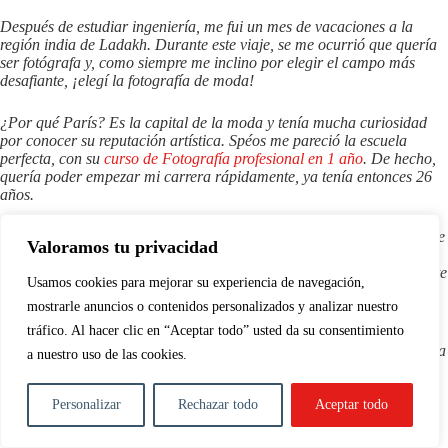
Después de estudiar ingeniería, me fui un mes de vacaciones a la
región india de Ladakh. Durante este viaje, se me ocurrió que quería
ser fotógrafa y, como siempre me inclino por elegir el campo más
desafiante, ¡elegí la fotografía de moda!
¿Por qué París? Es la capital de la moda y tenía mucha curiosidad
por conocer su reputación artística. Spéos me pareció la escuela
perfecta, con su
curso de Fotografía profesional en 1 año
. De hecho,
quería poder empezar mi carrera rápidamente, ya tenía entonces 26
años.
Por encima de todo, la clase de Identidad Visual diferenció a Spéos de
Valoramos tu privacidad
otras escuelas. Le debo mucho a este curso y a su profesor, que me
ayudaron a encontrar mi universo artístico y a desarrollar mi ya fuerte
Usamos cookies para mejorar su experiencia de navegación,
sentido del detalle.
mostrarle anuncios o contenidos personalizados y analizar nuestro
tráfico. Al hacer clic en “Aceptar todo” usted da su consentimiento
Desde octubre de 2012, soy un fotógrafo profesional con sede en
París. En 2013, fui finalista del Prix PICTO Jeune Photographie de la
a nuestro uso de las cookies.
Mode.
Personalizar
Rechazar todo
Aceptar todo