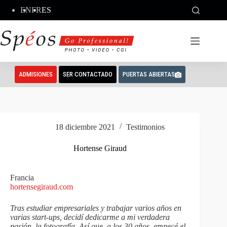
Saltar
EN
FR
ES
al
contenido
ADMISIONES
SER CONTACTADO
PUERTAS ABIERTAS
18 diciembre 2021
Testimonios
Hortense Giraud
Francia
hortensegiraud.com
Tras estudiar empresariales y trabajar varios años en
varias start-ups, decidí dedicarme a mi verdadera
pasión, la fotografía. Así que, a los 30 años, empecé el