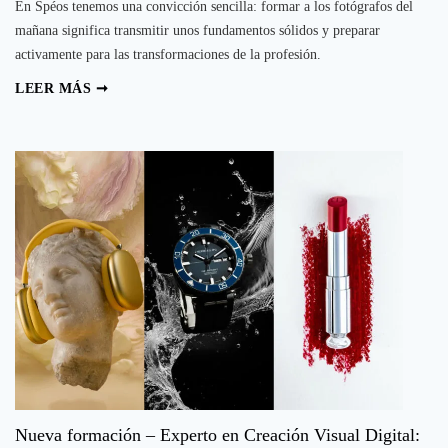
En Spéos tenemos una convicción sencilla: formar a los fotógrafos del
mañana significa transmitir unos fundamentos sólidos y preparar
activamente para las transformaciones de la profesión.
Spéos
LEER MÁS ➞
reinventa
la
segunda
parte
de
sus
programas
de
larga
duración:
Inteligencia
Artificial
|
Magnum
Nueva formación – Experto en Creación Visual Digital:
Photos