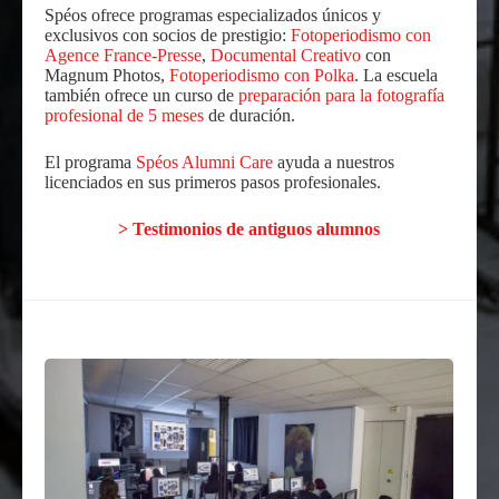
Spéos ofrece programas especializados únicos y
exclusivos con socios de prestigio:
Fotoperiodismo con
Agence France-Presse
,
Documental Creativo
con
Magnum Photos,
Fotoperiodismo con Polka
. La escuela
también ofrece un curso de
preparación para la fotografía
profesional de 5 meses
de duración.
El programa
Spéos Alumni Care
ayuda a nuestros
licenciados en sus primeros pasos profesionales.
> Testimonios de antiguos alumnos