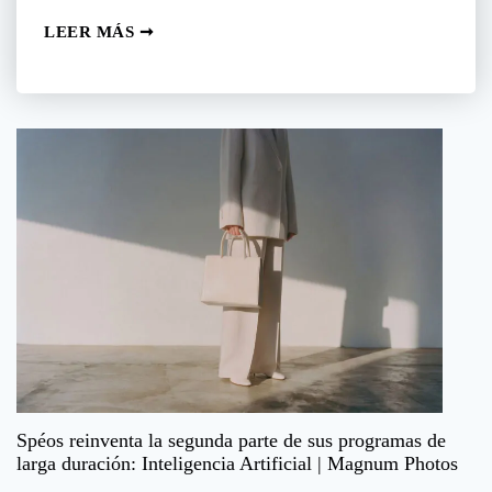
Spéos
LEER MÁS ➞
en
los
Encuentros
de
la
Fotografía
de
Arlés
2026,
junto
a
la
UPP
Spéos reinventa la segunda parte de sus programas de
larga duración: Inteligencia Artificial | Magnum Photos