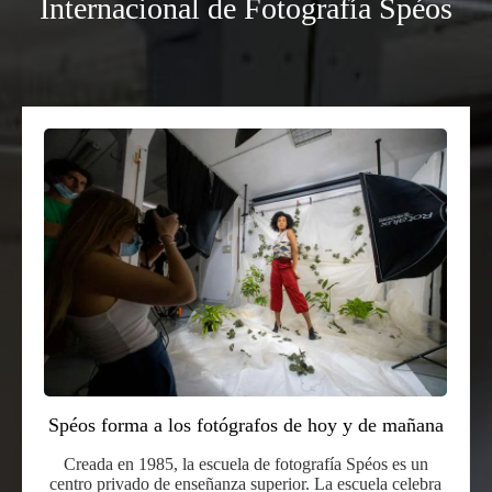
Internacional de Fotografía Spéos
inédito
en
París
Spéos forma a los fotógrafos de hoy y de mañana
Creada en 1985, la escuela de fotografía Spéos es un
centro privado de enseñanza superior. La escuela celebra