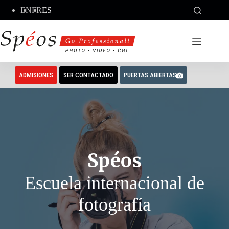
Saltar
EN
FR
ES
al
contenido
ADMISIONES
SER CONTACTADO
PUERTAS ABIERTAS
Spéos
Escuela internacional de
fotografía