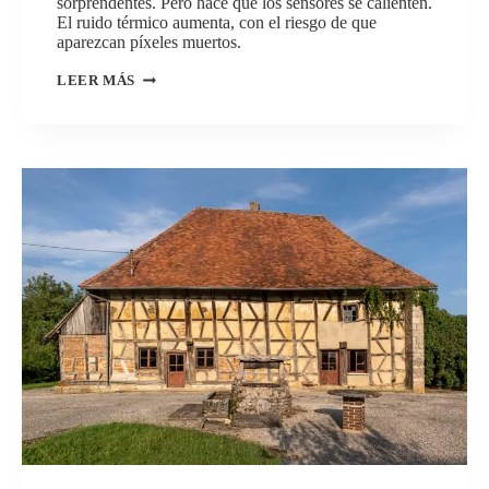
sorprendentes. Pero hace que los sensores se calienten.
El ruido térmico aumenta, con el riesgo de que
aparezcan píxeles muertos.
EXPOSICIÓN
LEER MÁS
PROLONGADA
–
LOS
SENSORES
SE
CALIENTAN