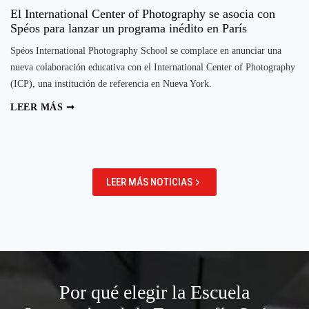
El International Center of Photography se asocia con
Spéos para lanzar un programa inédito en París
Spéos International Photography School se complace en anunciar una
nueva colaboración educativa con el International Center of Photography
(ICP), una institución de referencia en Nueva York.
El
LEER MÁS ➞
International
Center
of
Photography
LEER MÁS NOTICIAS
se
asocia
con
Spéos
para
lanzar
Por qué elegir la Escuela
un
programa