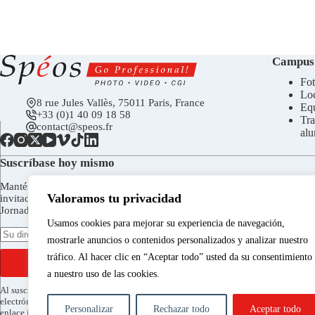
Campus
Fot
Loc
8 rue Jules Vallès, 75011 Paris, France
Eq
+33 (0)1 40 09 18 58
Tra
contact@speos.fr
al
Suscríbase hoy mismo
Manténgase en contacto para recibir el boletín de Spéos,
Valoramos tu privacidad
invitaciones a las inauguraciones de la Galería Spéos, a las
Jornadas de Puertas Abiertas, etc.
Usamos cookies para mejorar su experiencia de navegación,
mostrarle anuncios o contenidos personalizados y analizar nuestro
tráfico. Al hacer clic en “Aceptar todo” usted da su consentimiento
ENVIAR
a nuestro uso de las cookies.
Al suscribirse acepta recibir la newsletter de Spéos por correo
electrónico. Puede darse de baja en cualquier momento a través del
Personalizar
Rechazar todo
Aceptar todo
enlace incluido en cada envío. Para obtener más información sobre el