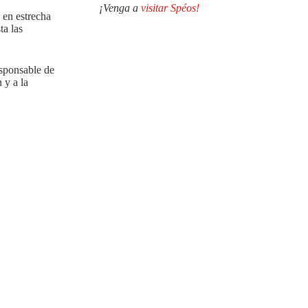
¡Venga a
visitar Spéos!
 en estrecha
ta las
esponsable de
 y a la