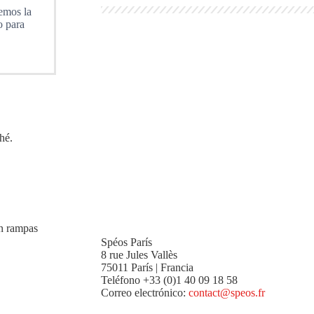
emos la
o para
hé.
on rampas
Spéos París
8 rue Jules Vallès
75011 París | Francia
Teléfono +33 (0)1 40 09 18 58
Correo electrónico:
contact@speos.fr