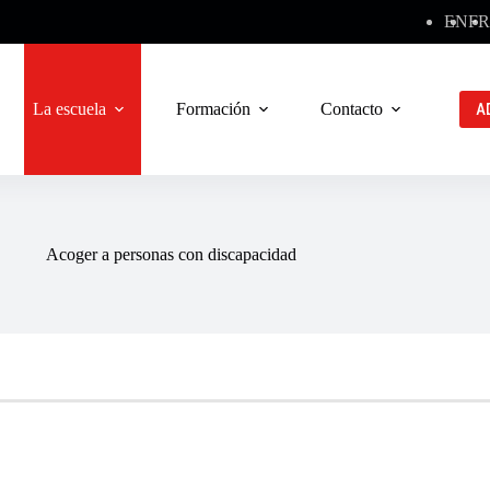
EN
FR
La escuela
Formación
Contacto
A
Acoger a personas con discapacidad