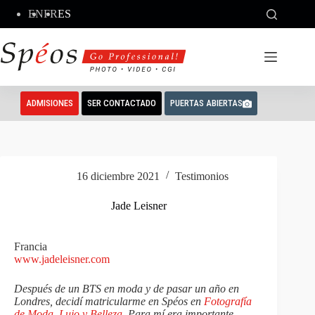
Saltar
EN
FR
ES
al
contenido
ADMISIONES
SER CONTACTADO
PUERTAS ABIERTAS
16 diciembre 2021
Testimonios
Jade Leisner
Francia
www.jadeleisner.com
Después de un BTS en moda y de pasar un año en
Londres, decidí matricularme en Spéos en
Fotografía
de Moda, Lujo y Belleza
. Para mí era importante