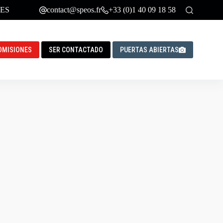
ES
contact@speos.fr
+33 (0)1 40 09 18 58
DMISIONES
SER CONTACTADO
PUERTAS ABIERTAS