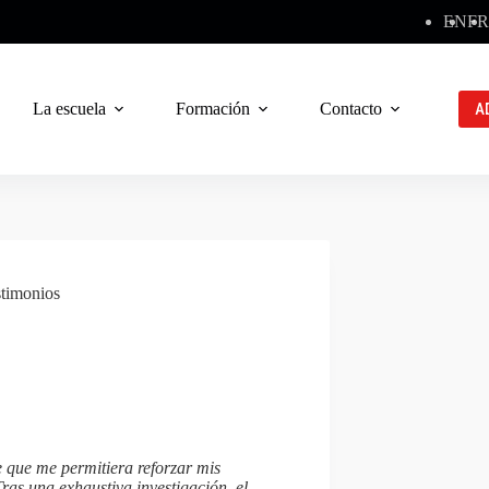
EN
FR
La escuela
Formación
Contacto
A
timonios
 que me permitiera reforzar mis
ras una exhaustiva investigación, el