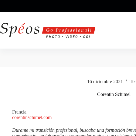
Saltar
al
contenido
16 diciembre 2021
Tes
Corentin Schimel
Francia
corentinschimel.com
Durante mi transición profesional, buscaba una formación breve
competencias en fotografía y comprender mejor su ecosistema. T