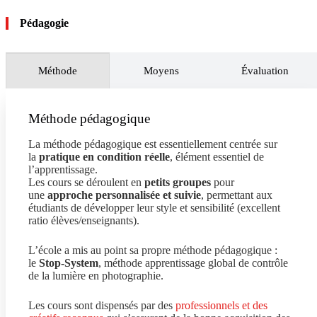
ligne
, en augmentant ses contacts professionnels, en
Élaborer une grille tarifaire
résultant d’une réflexion
identifiant les réseaux influents et spécifiques au secteur
Pédagogie
économique qui corresponde aux segments de marché
de la photographie, pour les segments de marché et
visés et à la viabilité de son entreprise, afin de bénéficier
d’activité choisis, dans le but de prospecter une clientèle.
de prix justes et compétitifs, tout en assurant une
Prospecter activement des clients prescripteurs
,
transparence et une clarté pour ses clients.
Méthode
Moyens
Évaluation
diffuseurs, voire des banques d’images, pour donner une
Piloter le suivi financier de sa structure
, en lien avec
valeur ajoutée à son stock de photographies et développer
les dispositifs réglementaires de son ou ses statuts, leurs
son chiffre d’affaires.
obligations fiscales et son chiffre d’affaires, afin
Méthode pédagogique
Réaliser un travail de veille
en repérant notamment les
d’optimiser ses revenus tout en maintenant la viabilité de
évolutions sociétales, les tendances artistiques et les
son entreprise.
La méthode pédagogique est essentiellement centrée sur
innovations technologiques en lien avec la photographie,
la
pratique en condition réelle
, élément essentiel de
pour identifier des pistes d’évolution, des stratégies, des
l’apprentissage.
opportunités et des risques pour son activité
Les cours se déroulent en
petits groupes
pour
professionnelle.
une
approche personnalisée et suivie
, permettant aux
étudiants de développer leur style et sensibilité (excellent
ratio élèves/enseignants).
L’école a mis au point sa propre méthode pédagogique :
le
Stop-System
, méthode apprentissage global de contrôle
de la lumière en photographie.
Les cours sont dispensés par des
professionnels et des