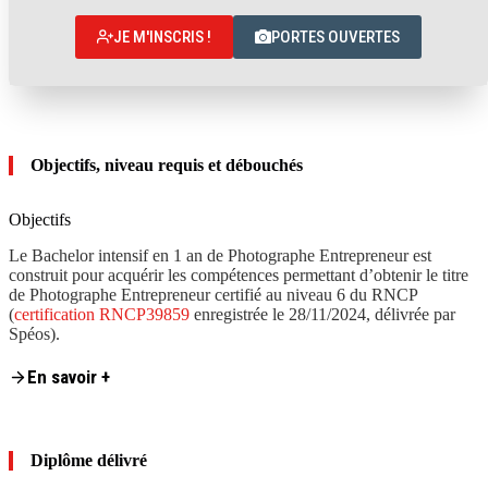
JE M'INSCRIS !
PORTES OUVERTES
Objectifs, niveau requis et débouchés
Objectifs
Le Bachelor intensif en 1 an de Photographe Entrepreneur est
construit pour acquérir les compétences permettant d’obtenir le titre
de Photographe Entrepreneur certifié au niveau 6 du RNCP
(
certification RNCP39859
enregistrée le 28/11/2024, délivrée par
Spéos).
Content is collapsed. Activate the En savoir + button to reveal the full
En savoir +
L’ensemble de ces compétences est regroupé en
4 blocs
:
Bloc 1
- Conception et préparation de projets photographiques
Bloc 2
- Réalisation et livraison de projets photographiques
Bloc 3
- Création et pilotage d’une entreprise de photographie
Diplôme délivré
Bloc 4
- Pilotage et développement d’une stratégie de