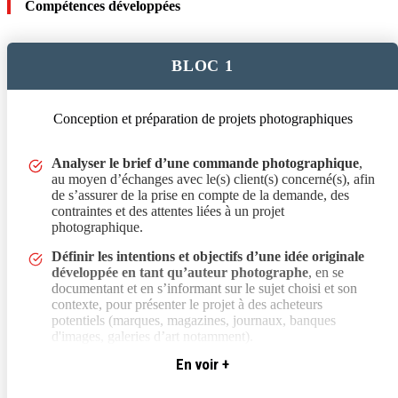
Compétences développées
certification :
– Promo 2024 : 87 %
– Promo 2023 : 88 %
– Promo 2022 : 93 %
BLOC 1
– Promo 2021 : 76 %
Taux d’insertion global
dans l’emploi à 2 ans
des titulaires de la
Conception et préparation de projets photographiques
certification :
– Promo 2023 : 92 %
– Promo 2022 : 97,1 %
, au moyen d’échanges avec le(s) client(s) concerné(s), afin de s’a
Analyser le brief d’une commande photographique
,
– Promo 2021 : 100 %
au moyen d’échanges avec le(s) client(s) concerné(s), afin
de s’assurer de la prise en compte de la demande, des
Le taux d’insertion
dans le métier visé à 2 ans
contraintes et des attentes liées à un projet
– Promo 2023 : 95,65 %
photographique.
– Promo 2022 : 96,9 %
Définir les intentions et objectifs d’une idée originale
– Promo 2021 : 83 %
développée en tant qu’auteur photographe
, en se
documentant et en s’informant sur le sujet choisi et son
Passerelle et équivalence
contexte, pour présenter le projet à des acheteurs
potentiels (marques, magazines, journaux, banques
Pas d’équivalence pour cette formation.
d'images, galeries d’art notamment).
Les étudiants qui le souhaitent peuvent poursuivre leur formation à
Spéos en suivant le programme
Expert en création visuelle numérique
En voir +
Apporter les premiers éléments de réponse à un client
: photo, 3D, IA, vidéo
.
en lui proposant des pistes de réalisation et un contexte
d’exécution d’un projet photographique, pour répondre à