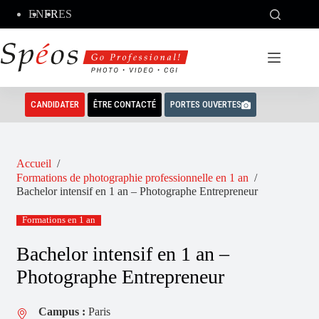
Passer
EN
FR
ES
au
contenu
CANDIDATER
ÊTRE CONTACTÉ
PORTES OUVERTES
Accueil
/
Formations de photographie professionnelle en 1 an
/
Bachelor intensif en 1 an – Photographe Entrepreneur
Formations en 1 an
Bachelor intensif en 1 an –
Photographe Entrepreneur
Campus :
Paris