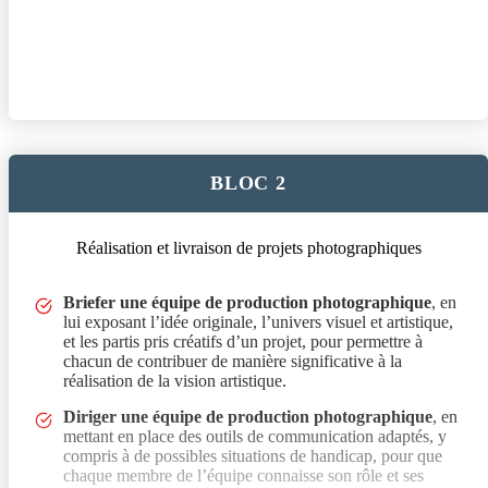
ses attentes en termes d’impact artistique et/ou de
communication.
Concevoir une proposition créative en élaborant un
moodboard ou une note d’intention
, afin de valider
avec le client concerné, l’univers visuel et artistique d’une
future réalisation photographique.
Présenter à un client ou à un financeur la maquette
BLOC 2
visuelle d’un projet
de réalisation photographique, en
argumentant sur les partis-pris conceptuels, pour obtenir
son adhésion et la formalisation de son accord.
Réalisation et livraison de projets photographiques
Évaluer les contraintes logistiques et financières d’un
projet photographique
, en se basant sur les intentions et
, en lui exposant l’idée originale, l’univers visuel et artistique, 
Briefer une équipe de production photographique
, en
objectifs de celui-ci, afin de produire un plan d’actions et
lui exposant l’idée originale, l’univers visuel et artistique,
un budget prévisionnel.
et les partis pris créatifs d’un projet, pour permettre à
Évaluer les délais de réalisation d’une prestation
chacun de contribuer de manière significative à la
photographique
, en identifiant les jalons du projet et en
réalisation de la vision artistique.
produisant un rétroplanning des étapes nécessaires, pour
Diriger une équipe de production photographique
, en
s’assurer que les délais prévisionnels correspondent bien
mettant en place des outils de communication adaptés, y
au calendrier initial demandé.
compris à de possibles situations de handicap, pour que
Constituer l’équipe type technique et artistique d’un
chaque membre de l’équipe connaisse son rôle et ses