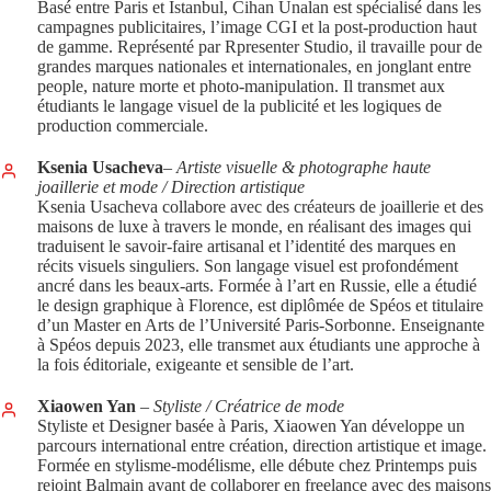
Basé entre Paris et Istanbul, Cihan Unalan est spécialisé dans les
campagnes publicitaires, l’image CGI et la post-production haut
de gamme. Représenté par Rpresenter Studio, il travaille pour de
grandes marques nationales et internationales, en jonglant entre
people, nature morte et photo-manipulation. Il transmet aux
étudiants le langage visuel de la publicité et les logiques de
production commerciale.
Ksenia Usacheva
– Artiste visuelle & photographe haute
joaillerie et mode / Direction artistique
Ksenia Usacheva collabore avec des créateurs de joaillerie et des
maisons de luxe à travers le monde, en réalisant des images qui
traduisent le savoir-faire artisanal et l’identité des marques en
récits visuels singuliers. Son langage visuel est profondément
ancré dans les beaux-arts. Formée à l’art en Russie, elle a étudié
le design graphique à Florence, est diplômée de Spéos et titulaire
d’un Master en Arts de l’Université Paris-Sorbonne. Enseignante
à Spéos depuis 2023, elle transmet aux étudiants une approche à
la fois éditoriale, exigeante et sensible de l’art.
Xiaowen Yan
– Styliste / Créatrice de mode
Styliste et Designer basée à Paris, Xiaowen Yan développe un
parcours international entre création, direction artistique et image.
Formée en stylisme-modélisme, elle débute chez Printemps puis
rejoint Balmain avant de collaborer en freelance avec des maisons