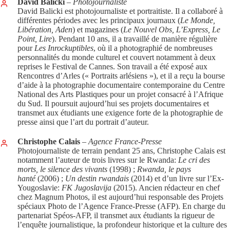
David Balicki
– Photojournaliste
David Balicki est photojournaliste et portraitiste. Il a collaboré à
différentes périodes avec les principaux journaux (
Le Monde,
Libération, Aden
) et magazines (
Le Nouvel Obs, L’Express, Le
Point, Lire
). Pendant 10 ans, il a travaillé de manière régulière
pour
Les Inrockuptibles
, où il a photographié de nombreuses
personnalités du monde culturel et couvert notamment à deux
reprises le Festival de Cannes. Son travail a été exposé aux
Rencontres d’Arles (« Portraits arlésiens »), et il a reçu la bourse
d’aide à la photographie documentaire contemporaine du Centre
National des Arts Plastiques pour un projet consacré à l’Afrique
du Sud. Il poursuit aujourd’hui ses projets documentaires et
transmet aux étudiants une exigence forte de la photographie de
presse ainsi que l’art du portrait d’auteur.
Christophe Calais
– Agence France-Presse
Photojournaliste de terrain pendant 25 ans, Christophe Calais est
notamment l’auteur de trois livres sur le Rwanda:
Le cri des
morts, le silence des vivants
(1998) ;
Rwanda, le pays
hanté
(2006) ;
Un destin rwandais
(2014) et d’un livre sur l’Ex-
Yougoslavie:
FK Jugoslavija
(2015). Ancien rédacteur en chef
chez Magnum Photos, il est aujourd’hui responsable des Projets
spéciaux Photo de l’Agence France-Presse (AFP). En charge du
partenariat Spéos-AFP, il transmet aux étudiants la rigueur de
l’enquête journalistique, la profondeur historique et la culture des