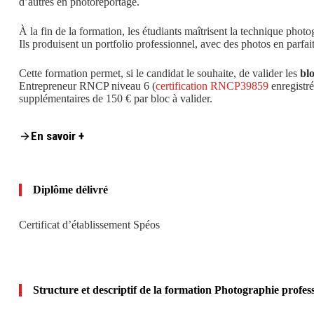
d’autres en photoreportage.
À la fin de la formation, les étudiants maîtrisent la technique phot
Ils produisent un portfolio professionnel, avec des photos en parf
Cette formation permet, si le candidat le souhaite, de valider les
blo
Entrepreneur RNCP niveau 6 (
certification RNCP39859
enregistré
supplémentaires de 150 € par bloc à valider.
Content is collapsed. Activate the En savoir + button to reveal the f
Niveau requis
En savoir +
Cette formation est accessible à toute personne ayant le
niveau Ba
(générale, professionnelle ou technologique), ou d’une expérience 
Les étudiants dont la langue maternelle n’est pas l’anglais doivent 
niveau B2 du
Cadre européen commun de référence pour les lang
Diplôme délivré
programme choisi.
Certificat d’établissement Spéos
Débouchés professionnels
Secteurs
: photographe
publicitaire
,
portraitiste
, photographe de
m
architecture, illustrations, médical, sport.
Photojournaliste
, photore
événements familiaux). Assistant de photographe, éditeur-retouche
Structure et descriptif de la formation Photographie profes
Statuts
: photographe indépendant/free-lance, photographe salarié, a