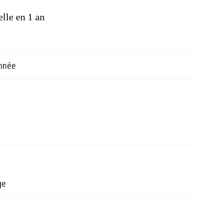
lle en 1 an
 à Spéos en suivant le programme
Expert en création visuelle
année
ge