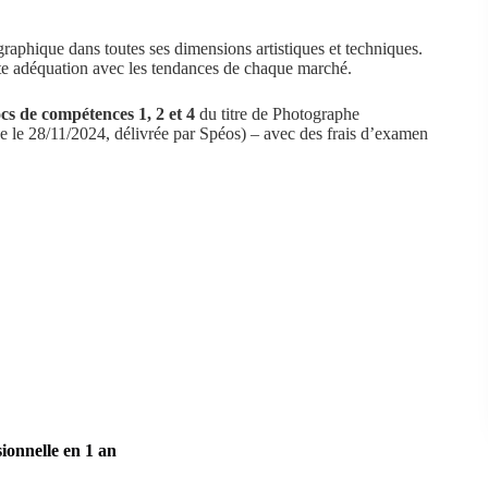
ographique dans toutes ses dimensions artistiques et techniques.
aite adéquation avec les tendances de chaque marché.
cs de compétences 1, 2 et 4
du titre de Photographe
e le 28/11/2024, délivrée par Spéos) – avec des frais d’examen
ull content.
c
(ou équivalent, ou supérieur) quelle que soit la filière
attestée dans le domaine de l’image.
fournir un niveau de langue validé par un test d’anglais de
ues
. Ce pré-requis de langue est à fournir au début du
ode
, photographe spécialisé en nature morte, corporate,
porter, photographe de presse, photographie sociale (mariages,
ur.
sionnelle en 1 an
rtiste-auteur.