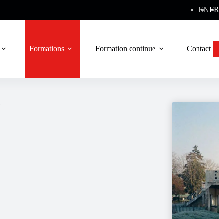
EN
FR
Formations
Formation continue
Contact
/