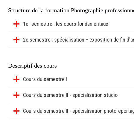
Poursuite d’étude
Structure de la formation Photographie professionne
Les étudiants qui le souhaitent peuvent poursuivre leur formation
numérique : photo, 3D, IA, vidéo
.
1er semestre : les cours fondamentaux
2e semestre : spécialisation + exposition de fin d'
Descriptif des cours
Cours du semestre I
Cours du semestre II - spécialisation studio
Cours du semestre II - spécialisation photoreporta