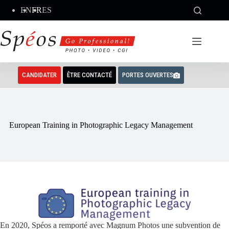
Passer
EN
FR
ES
au
contenu
CANDIDATER
ÊTRE CONTACTÉ
PORTES OUVERTES
European Training in Photographic Legacy Management
En 2020, Spéos a remporté avec Magnum Photos une subvention de