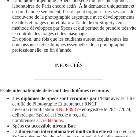
Laboratoire argentique : Spéos possède l’un des plus grands
laboratoires de Paris encore actifs. À la demande uniquement et
en fin d’année seulement, l’école peut organiser des sessions de
découverte de la photographie argentique avec développements
de films et tirages noir et blanc à l’aide de du Stop System,
méthode développée par Spéos et qui permet de prendre très vite
le contrôle des tirages et des masquages.
En option, une fois que les étudiants auront acquis toutes les
connaissances et techniques essentielles de la photographie
professionnelle, en fin d’année.
INFOS-CLÉS
École internationale délivrant des diplômes reconnus
Les diplômes de Spéos sont reconnus par l’État
avec le Titre
certifié de Photographe Entrepreneur RNCP
niveau 6 (certification
RNCP39859
enregistrée le 28/11/2024,
délivrée par Spéos) et l’école a reçu de
nombreuses
accréditations
.
Spéos est
accessible niveau Bac
.
La
dimension internationale et multiculturelle
est au cœur de
Spéos puisque l’école présente la particularité de dispenser des