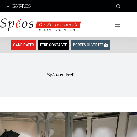
Passer
EN
FR
ES
au
contenu
CANDIDATER
ÊTRE CONTACTÉ
PORTES OUVERTES
Spéos en bref