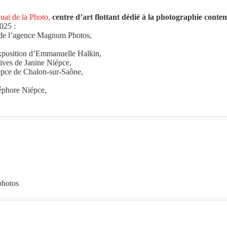
uai de la Photo,
centre d’art flottant dédié à la photographie cont
2025 :
, de l’agence Magnum Photos,
’exposition d’Emmanuelle Halkin,
hives de Janine Niépce,
épce de Chalon-sur-Saône,
céphore Niépce,
photos