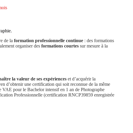
mois
raphie.
re de la
formation professionnelle continue
: des formations
également organiser des
formations courtes
sur mesure à la
naître la valeur de ses expériences
et d’acquérir la
yen d’obtenir une certification qui soit reconnue de la même
 une VAE pour le Bachelor intensif en 1 an de Photographe
ification Professionnelle (certification RNCP39859 enregistrée