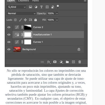
No sólo se reproducirán los colores no imprimibles con una
pérdida de saturación, sino que también se desviarán
ligeramente. Se puede utilizar una capa de ajuste de tono-
saturación para acercarse a los colores originales y, a veces,
hacerlos un poco más imprimibles, ajustando su tono,
saturación y luminosidad. La capa Ajustes de corrección
selectiva también puede ajustar los colores primarios (RGB) y
secundarios (CMY). En cualquier caso, el objetivo de estas
correcciones es acercarse lo más posible a la imagen original,