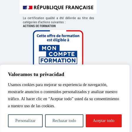
Valoramos tu privacidad
Usamos cookies para mejorar su experiencia de navegación,
mostrarle anuncios o contenidos personalizados y analizar nuestro
tráfico. Al hacer clic en “Aceptar todo” usted da su consentimiento
a nuestro uso de las cookies.
Aviso legal
|
Política de
© 2026 – Spéos, curso
privacidad
|
Política de
privado de enseñanza
Personalizar
Rechazar todo
Aceptar todo
cookies
|
Cursos de
superior | Todos los
fotografía
derechos reservados.