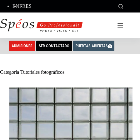
Saltar
EN
FR
ES
al
contenido
ADMISIONES
SER CONTACTADO
PUERTAS ABIERTAS
Categoría
Tutoriales fotográficos