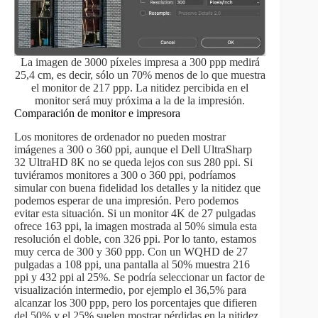
La imagen de 3000 píxeles impresa a 300 ppp medirá
25,4 cm, es decir, sólo un 70% menos de lo que muestra
el monitor de 217 ppp. La nitidez percibida en el
monitor será muy próxima a la de la impresión.
Comparación de monitor e impresora
Los monitores de ordenador no pueden mostrar
imágenes a 300 o 360 ppi, aunque el Dell UltraSharp
32 UltraHD 8K no se queda lejos con sus 280 ppi. Si
tuviéramos monitores a 300 o 360 ppi, podríamos
simular con buena fidelidad los detalles y la nitidez que
podemos esperar de una impresión. Pero podemos
evitar esta situación. Si un monitor 4K de 27 pulgadas
ofrece 163 ppi, la imagen mostrada al 50% simula esta
resolución el doble, con 326 ppi. Por lo tanto, estamos
muy cerca de 300 y 360 ppp. Con un WQHD de 27
pulgadas a 108 ppi, una pantalla al 50% muestra 216
ppi y 432 ppi al 25%. Se podría seleccionar un factor de
visualización intermedio, por ejemplo el 36,5% para
alcanzar los 300 ppp, pero los porcentajes que difieren
del 50% y el 25% suelen mostrar pérdidas en la nitidez