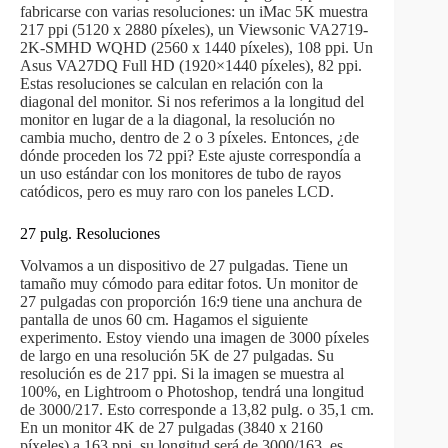
fabricarse con varias resoluciones: un iMac 5K muestra
217 ppi (5120 x 2880 píxeles), un Viewsonic VA2719-
2K-SMHD WQHD (2560 x 1440 píxeles), 108 ppi. Un
Asus VA27DQ Full HD (1920×1440 píxeles), 82 ppi.
Estas resoluciones se calculan en relación con la
diagonal del monitor. Si nos referimos a la longitud del
monitor en lugar de a la diagonal, la resolución no
cambia mucho, dentro de 2 o 3 píxeles. Entonces, ¿de
dónde proceden los 72 ppi? Este ajuste correspondía a
un uso estándar con los monitores de tubo de rayos
catódicos, pero es muy raro con los paneles LCD.
27 pulg. Resoluciones
Volvamos a un dispositivo de 27 pulgadas. Tiene un
tamaño muy cómodo para editar fotos. Un monitor de
27 pulgadas con proporción 16:9 tiene una anchura de
pantalla de unos 60 cm. Hagamos el siguiente
experimento. Estoy viendo una imagen de 3000 píxeles
de largo en una resolución 5K de 27 pulgadas. Su
resolución es de 217 ppi. Si la imagen se muestra al
100%, en Lightroom o Photoshop, tendrá una longitud
de 3000/217. Esto corresponde a 13,82 pulg. o 35,1 cm.
En un monitor 4K de 27 pulgadas (3840 x 2160
píxeles) a 163 ppi, su longitud será de 3000/163, es