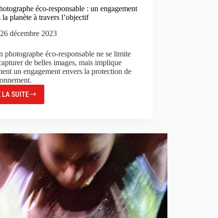
photographe éco-responsable : un engagement
 la planète à travers l’objectif
26 décembre 2023
n photographe éco-responsable ne se limite
capturer de belles images, mais implique
ent un engagement envers la protection de
ronnement.
E LA SUITE
ÊTRE
PHOTOGRAPHE
ÉCO-
RESPONSABLE
:
UN
ENGAGEMENT
ENVERS
LA
PLANÈTE
À
TRAVERS
L’OBJECTIF