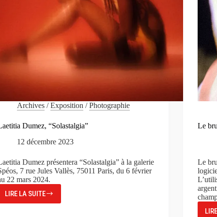
Archives
/
Exposition
/
Photographie
Laetitia Dumez, “Solastalgia”
Le bru
12 décembre 2023
Laetitia Dumez présentera “Solastalgia” à la galerie
Le bru
Spéos, 7 rue Jules Vallès, 75011 Paris, du 6 février
logici
au 22 mars 2024.
L’util
argent
LIRE LA SUITE
champ 
LAETITIA
DUMEZ,
LIR
“SOLASTALGIA”