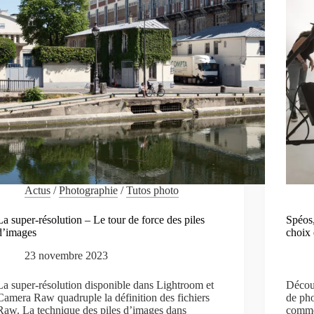
Actus
/
Photographie
/
Tutos photo
La super-résolution – Le tour de force des piles
Spéos,
d’images
choix
23 novembre 2023
La super-résolution disponible dans Lightroom et
Découv
Camera Raw quadruple la définition des fichiers
de pho
Raw. La technique des piles d’images dans
comme 