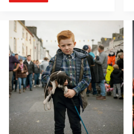
INTERNATIONAL
DE
LA
PHOTOGRAPHIE
CULINAIRE
–
PRIX
JEUNES
TALENTS