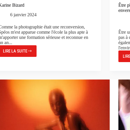
Karine Bizard
Être 
envers
6 janvier 2024
Comme la photographie était une reconversion,
Spéos m'est apparue comme l'école la plus apte à
Être u
m'apporter une formation sérieuse et reconnue en
pas à 
un an...
égalem
l'envi
LIRE LA SUITE
KARINE
LIR
BIZARD