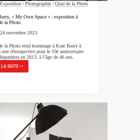
Exposition
/
Photographie
/
Quai de la Photo
Barry, « My Own Space » : exposition à
de la Photo
24 novembre 2023
de la Photo rend hommage à Kate Barry à
s une rétrospective pour le 10e anniversaire
disparition en 2013, à l’âge de 46 ans.
E LA SUITE
KATE
BARRY,
«
MY
OWN
SPACE
»
:
EXPOSITION
À
QUAI
DE
LA