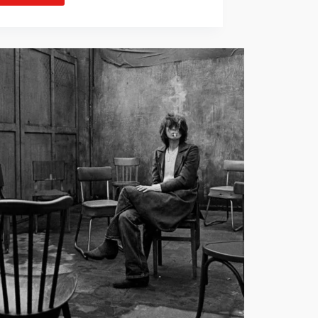
BRUIT
–
UN
CHOIX
ESTHÉTIQUE