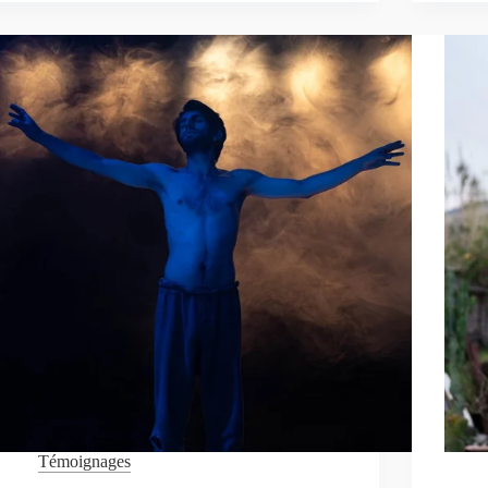
POUR
LANCER
UNE
FORMATION
EXCLUSIVE
EN
PHOTOJOURNALISME
Témoignages