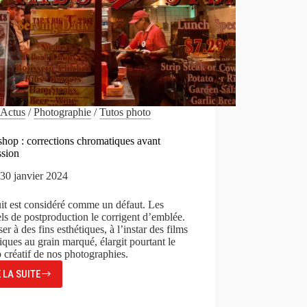
Actus
/
Photographie
/
Tutos photo
hop : corrections chromatiques avant
ssion
30 janvier 2024
it est considéré comme un défaut. Les
els de postproduction le corrigent d’emblée.
iser à des fins esthétiques, à l’instar des films
iques au grain marqué, élargit pourtant le
créatif de nos photographies.
E LA SUITE
PHOTOSHOP
:
CORRECTIONS