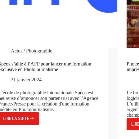
Actus
/
Photographie
Spéos s’allie à l’AFP pour lancer une formation
Photos
exclusive en Photojournalisme
impre
31 janvier 2024
L’école de photographie internationale Spéos est
Le bru
heureuse d’annoncer son partenariat avec l’Agence
logici
France-Presse pour la création d'une formation
L’util
inédite en Photojournalisme.
argent
champ 
LIRE LA SUITE
SPÉOS
LIR
S’ALLIE
À
L’AFP