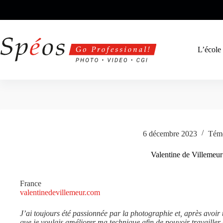
Passer
au
contenu
L’école
6 décembre 2023
Tém
Valentine de Villemeur
France
valentinedevillemeur.com
J’ai toujours été passionnée par la photographie et, après avoir
que je voulais améliorer ma technique afin de pouvoir travaill