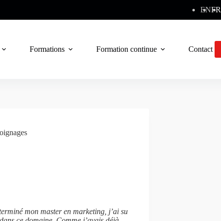
EN
FR
Formations
Formation continue
Contact
oignages
 terminé mon master en marketing, j’ai su
er dans ce domaine. Comme j’avais déjà