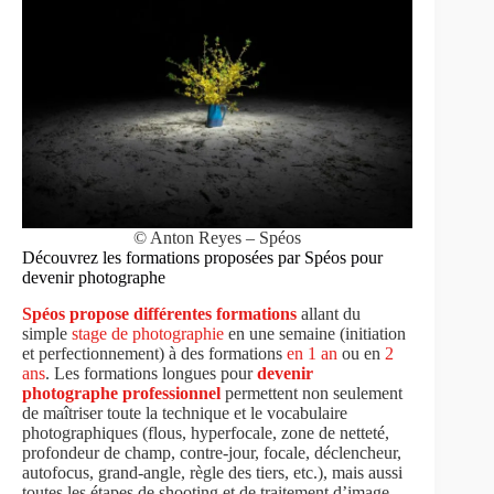
© Anton Reyes – Spéos
Découvrez les formations proposées par Spéos pour
devenir photographe
Spéos propose différentes formations
allant du
simple
stage de photographie
en une semaine (initiation
et perfectionnement) à des formations
en 1 an
ou en
2
ans
. Les formations longues pour
devenir
photographe professionnel
permettent non seulement
de maîtriser toute la technique et le vocabulaire
photographiques (flous, hyperfocale, zone de netteté,
profondeur de champ, contre-jour, focale, déclencheur,
autofocus, grand-angle, règle des tiers, etc.), mais aussi
toutes les étapes de shooting et de traitement d’image.