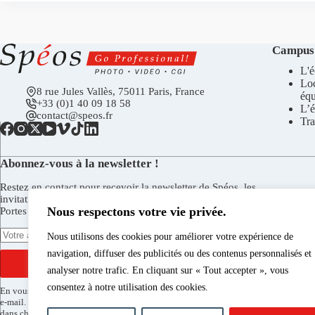
Campus
L'é
Lo
8 rue Jules Vallès, 75011 Paris, France
éq
+33 (0)1 40 09 18 58
L’é
contact@speos.fr
Tra
Abonnez-vous à la newsletter !
Restez en contact pour recevoir la newsletter de Spéos, les
invitations aux vernissages de la Galerie Spéos, aux Journées
Nous respectons votre vie privée.
Portes Ouvertes, et plus encore.
Nous utilisons des cookies pour améliorer votre expérience de
navigation, diffuser des publicités ou des contenus personnalisés et
S'INSCRIRE
analyser notre trafic. En cliquant sur « Tout accepter », vous
consentez à notre utilisation des cookies.
En vous inscrivant vous acceptez de recevoir la newsletter de Spéos par
e-mail. Vous pouvez vous désinscrire à tout moment via le lien présent
dans chaque envoi. Pour en savoir plus sur le traitement de vos données