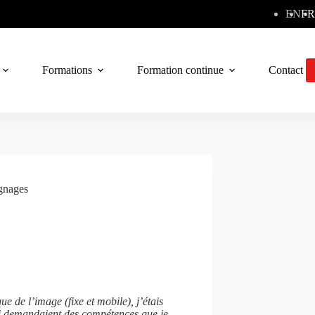
EN
FR
Formations
Formation continue
Contact
gnages
e de l’image (fixe et mobile), j’étais
ui demandaient des compétences que je