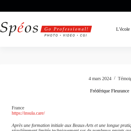
Passer
au
contenu
L’école
4 mars 2024
Témoi
Frédérique Fleurance
France
https://insula.care/
Après une formation initiale aux Beaux-Arts et une longue pratiqu
régulièrement limitée techniquement sur de nombreux projets q