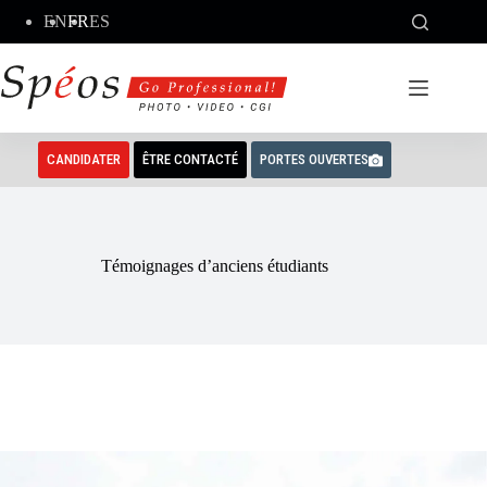
Passer
EN
FR
ES
au
contenu
CANDIDATER
ÊTRE CONTACTÉ
PORTES OUVERTES
Témoignages d’anciens étudiants