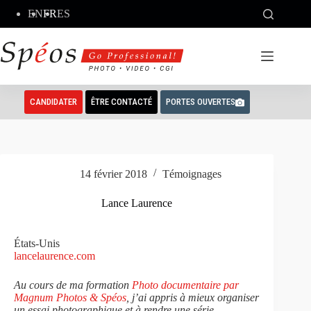
Passer
EN
FR
ES
au
contenu
CANDIDATER
ÊTRE CONTACTÉ
PORTES OUVERTES
14 février 2018
Témoignages
Lance Laurence
États-Unis
lancelaurence.com
Au cours de ma formation
Photo documentaire par
Magnum Photos & Spéos
, j’ai appris à mieux organiser
un essai photographique et à rendre une série