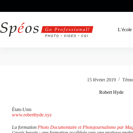
Passer
au
contenu
L’école
15 février 2019
Témo
Robert Hyde
États-Unis
www.roberthyde.xyz
La formation
Photo Documentaire et Photojournalisme par Ma
j’avais besoin : une formation accélérée vers une pratique profes