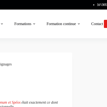
EN
FR
Formations
Formation continue
Contact
ignages
gnum et Spéos
était exactement ce dont
sionnelle.