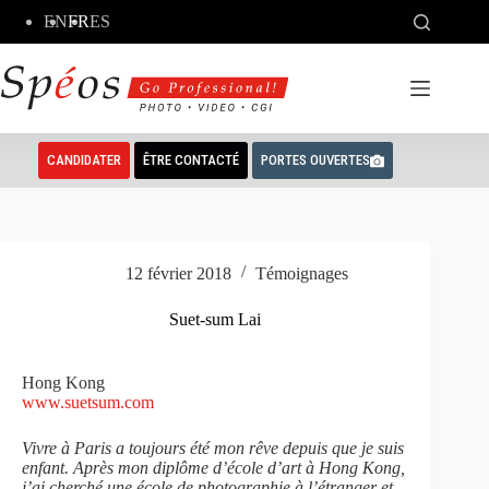
Passer
EN
FR
ES
au
contenu
CANDIDATER
ÊTRE CONTACTÉ
PORTES OUVERTES
12 février 2018
Témoignages
Suet-sum Lai
Hong Kong
www.suetsum.com
Vivre à Paris a toujours été mon rêve depuis que je suis
enfant. Après mon diplôme d’école d’art à Hong Kong,
j’ai cherché une école de photographie à l’étranger et