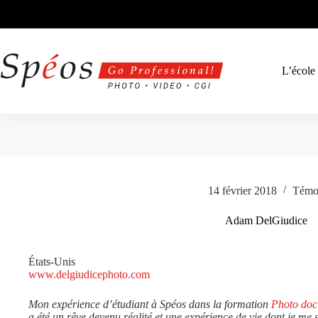
Passer
au
contenu
L’école
14 février 2018
Témo
Adam DelGiudice
États-Unis
www.delgiudicephoto.com
Mon expérience d’étudiant à Spéos dans la formation
Photo doc
a été un rêve devenu réalité et une expérience de vie dont je me s