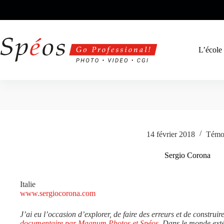
Passer
au
contenu
L’école
14 février 2018
Témo
Sergio Corona
Italie
www.sergiocorona.com
J’ai eu l’occasion d’explorer, de faire des erreurs et de constru
documentaire par Magnum Photos et Spéos
. Dans le monde extér