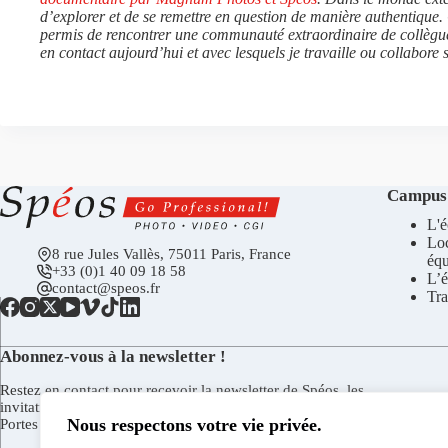
d’explorer et de se remettre en question de manière authentique
permis de rencontrer une communauté extraordinaire de collègues
en contact aujourd’hui et avec lesquels je travaille ou collabore 
Campus
L'é
Lo
8 rue Jules Vallès, 75011 Paris, France
éq
+33 (0)1 40 09 18 58
L’é
contact@speos.fr
Tra
Abonnez-vous à la newsletter !
Restez en contact pour recevoir la newsletter de Spéos, les
invitations aux vernissages de la Galerie Spéos, aux Journées
Nous respectons votre vie privée.
Portes Ouvertes, et plus encore.