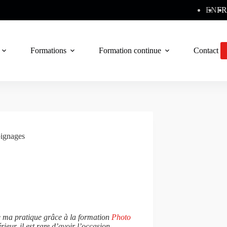
EN
FR
Formations
Formation continue
Contact
ignages
ire ma pratique grâce à la formation
Photo
ieur, il est rare d’avoir l’occasion