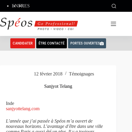
Passer
EN
FR
ES
au
contenu
CANDIDATER
ÊTRE CONTACTÉ
PORTES OUVERTES
12 février 2018
Témoignages
Sanjyot Telang
Inde
sanjyottelang.com
L’année que j’ai passée à Spéos m’a ouvert de
nouveaux horizons. L’avantage d’être dans une ville
comme Paris a aussi été un plus. Il y a toujours