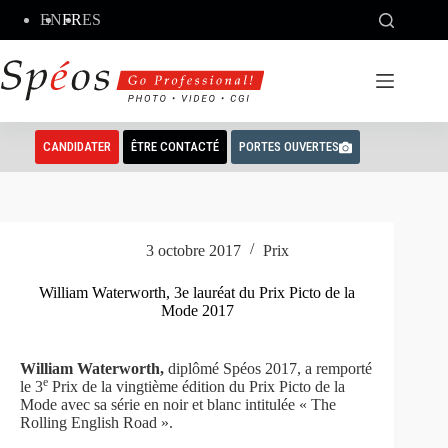
Passer
EN
FR
ES
au
contenu
CANDIDATER
ÊTRE CONTACTÉ
PORTES OUVERTES
3 octobre 2017
Prix
William Waterworth, 3e lauréat du Prix Picto de la
Mode 2017
William Waterworth,
diplômé Spéos 2017, a remporté
e
le 3
Prix de la vingtième édition du Prix Picto de la
Mode avec sa série en noir et blanc intitulée « The
Rolling English Road ».