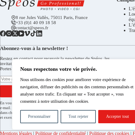
L'é
Lo
8 rue Jules Vallès, 75011 Paris, France
éq
+33 (0)1 40 09 18 58
L’é
contact@speos.fr
Tra
Abonnez-vous à la newsletter !
Restez en contact pour recevoir la newsletter de Spéos, les
invitations aux vernissages de la Galerie Spéos, aux Journées
Nous respectons votre vie privée.
Portes Ouvertes, et plus encore.
Nous utilisons des cookies pour améliorer votre expérience de
navigation, diffuser des publicités ou des contenus personnalisés et
S'INSCRIRE
analyser notre trafic. En cliquant sur « Tout accepter », vous
consentez à notre utilisation des cookies.
En vous inscrivant vous acceptez de recevoir la newsletter de Spéos par
e-mail. Vous pouvez vous désinscrire à tout moment via le lien présent
dans chaque envoi. Pour en savoir plus sur le traitement de vos données
Personnaliser
Tout rejeter
Accepter tout
et exercer vos droits consultez notre
politique de confidentialité
.
Mentions légales
|
Politique de confidentialité
|
Politique des cookies
|
F