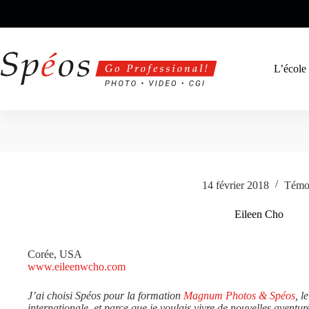
Passer
au
contenu
L’école
14 février 2018
Témo
Eileen Cho
Corée, USA
www.eileenwcho.com
J’ai choisi Spéos pour la formation
Magnum Photos & Spéos
, l
internationale, et parce que je voulais vivre de nouvelles aventur