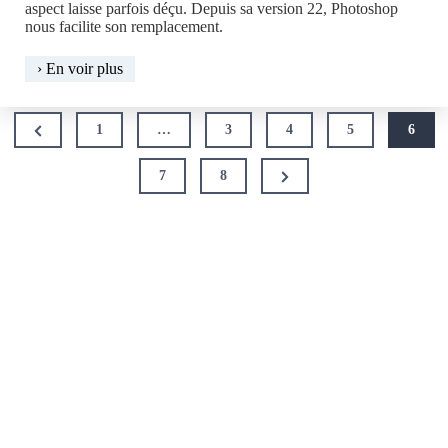
aspect laisse parfois déçu. Depuis sa version 22, Photoshop
nous facilite son remplacement.
Ciel
› En voir plus
à
la
Pagination
demande
Previous
1
…
3
4
5
6
des
Page
publications
Next
7
8
Page