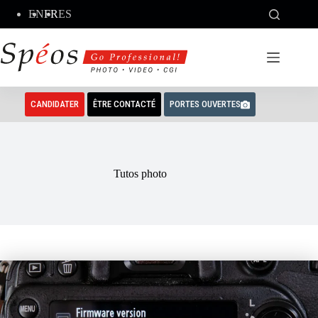
Passer
EN
FR
ES
au
contenu
CANDIDATER
ÊTRE CONTACTÉ
PORTES OUVERTES
Tutos photo