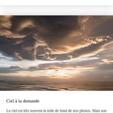
résolution
–
Le
tour
de
force
des
piles
d’images
Ciel à la demande
Le ciel est très souvent la toile de fond de nos photos. Mais son