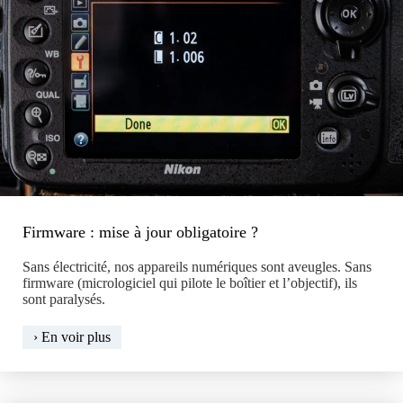
Firmware : mise à jour obligatoire ?
Sans électricité, nos appareils numériques sont aveugles. Sans
firmware (micrologiciel qui pilote le boîtier et l’objectif), ils
sont paralysés.
Firmware
› En voir plus
:
mise
à
jour