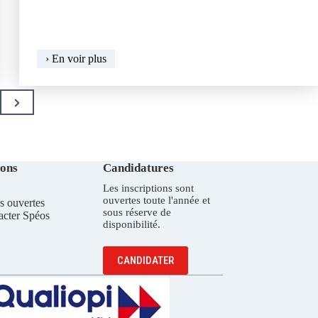
Flouter
› En voir plus
les
arrière-
plans
Next
trop
Page
nets
ions
Candidatures
Les inscriptions sont
ouvertes toute l'année et
s ouvertes
sous réserve de
acter Spéos
disponibilité.
CANDIDATER