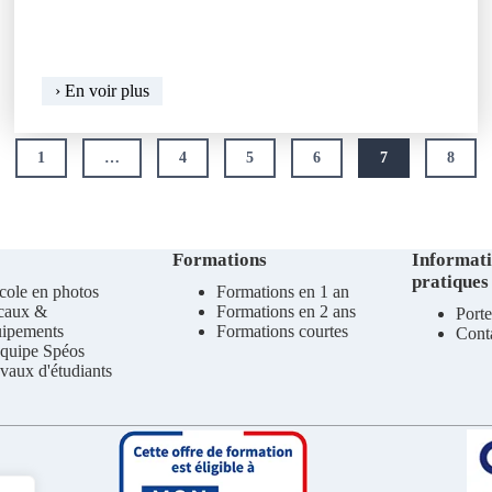
Profils
› En voir plus
de
correction
d’objectif
ious
1
…
4
5
6
7
8
Formations
Informat
pratiques
cole en photos
Formations en 1 an
caux &
Formations en 2 ans
Porte
uipements
Formations courtes
Cont
quipe Spéos
vaux d'étudiants