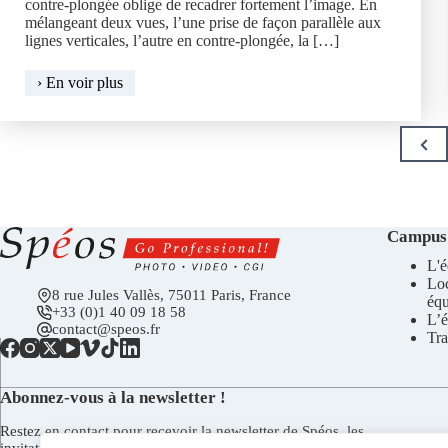
contre-plongée oblige de recadrer fortement l’image. En
mélangeant deux vues, l’une prise de façon parallèle aux
lignes verticales, l’autre en contre-plongée, la […]
Perspective,
› En voir plus
correction
en
Pagination
deux
Prev
des
temps
Page
publications
Campus
L'é
Lo
8 rue Jules Vallès, 75011 Paris, France
éq
+33 (0)1 40 09 18 58
L’é
contact@speos.fr
Tra
Abonnez-vous à la newsletter !
Restez en contact pour recevoir la newsletter de Spéos, les