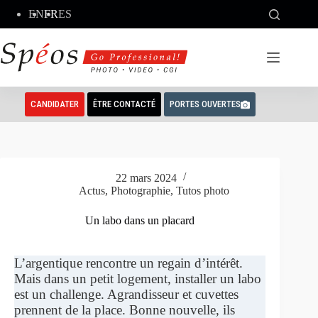
Passer
EN
FR
ES
au
contenu
CANDIDATER
ÊTRE CONTACTÉ
PORTES OUVERTES
22 mars 2024
Actus
,
Photographie
,
Tutos photo
Un labo dans un placard
L’argentique rencontre un regain d’intérêt.
Mais dans un petit logement, installer un labo
est un challenge. Agrandisseur et cuvettes
prennent de la place. Bonne nouvelle, ils