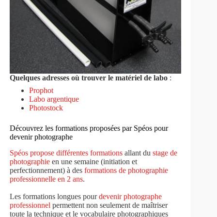
Quelques adresses où trouver le matériel de labo
:
Prophot
Labo argentique
Photostock
Découvrez les formations proposées par Spéos pour
devenir photographe
Spéos propose différentes formations
allant du
stage de
photographie
en une semaine (initiation et
perfectionnement) à des
formations de photographie
professionnelle en 2 ans
.
Les formations longues pour
devenir photographe
professionnel
permettent non seulement de maîtriser
toute la technique et le vocabulaire photographiques