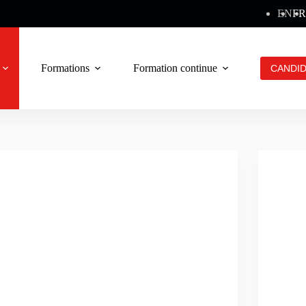
EN
FR
Formations
Formation continue
Contact
CANDI