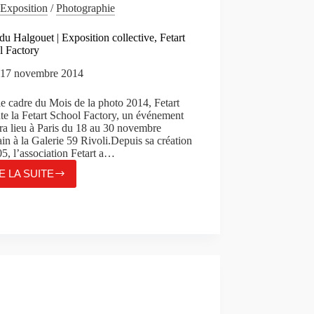
Exposition
/
Photographie
du Halgouet | Exposition collective, Fetart
l Factory
17 novembre 2014
e cadre du Mois de la photo 2014, Fetart
te la Fetart School Factory, un événement
ra lieu à Paris du 18 au 30 novembre
in à la Galerie 59 Rivoli.Depuis sa création
5, l’association Fetart a…
E LA SUITE
BRIAN
DU
HALGOUET
|
EXPOSITION
COLLECTIVE,
FETART
SCHOOL
FACTORY