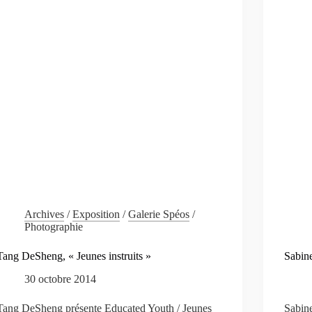
Archives
/
Exposition
/
Galerie Spéos
/
Photographie
Tang DeSheng, « Jeunes instruits »
Sabin
30 octobre 2014
Tang DeSheng présente Educated Youth / Jeunes
Sabin