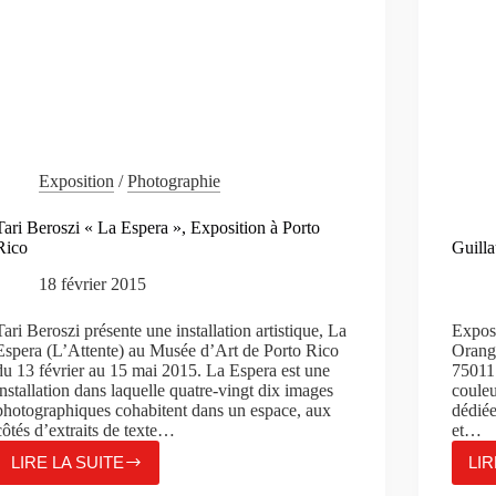
Exposition
/
Photographie
Tari Beroszi « La Espera », Exposition à Porto
Rico
Guilla
18 février 2015
Tari Beroszi présente une installation artistique, La
Exposi
Espera (L’Attente) au Musée d’Art de Porto Rico
Orange
du 13 février au 15 mai 2015. La Espera est une
75011 
installation dans laquelle quatre-vingt dix images
couleu
photographiques cohabitent dans un espace, aux
dédié
côtés d’extraits de texte…
et…
LIRE LA SUITE
LIR
TARI
BEROSZI