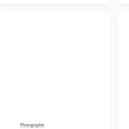
EN
QUÊTE »,
EXPOSITION
PHOTO,
PANTIN
Photographie