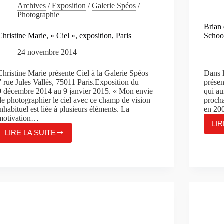
Archives
/
Exposition
/
Galerie Spéos
/
Photographie
Brian 
Christine Marie, « Ciel », exposition, Paris
Schoo
24 novembre 2014
Christine Marie présente Ciel à la Galerie Spéos –
Dans l
7 rue Jules Vallès, 75011 Paris.Exposition du
présen
9 décembre 2014 au 9 janvier 2015. « Mon envie
qui au
de photographier le ciel avec ce champ de vision
procha
inhabituel est liée à plusieurs éléments. La
en 200
motivation…
LIR
LIRE LA SUITE
CHRISTINE
MARIE,
« CIEL »,
EXPOSITION,
PARIS