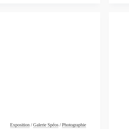
FRESQUE
DE
IHEREN
»
,
EXPOSITION
PHOTO
AU
JAPON
Exposition
/
Galerie Spéos
/
Photographie