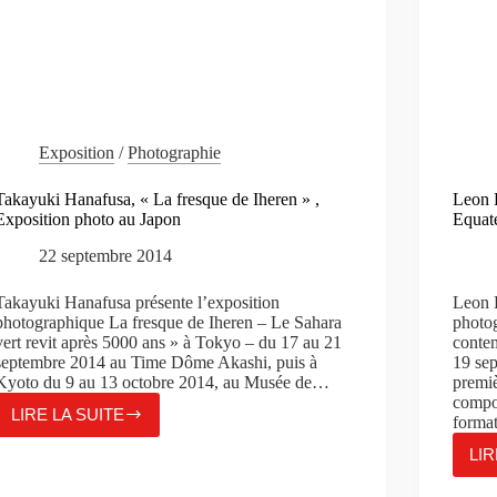
Exposition
/
Photographie
Takayuki Hanafusa, « La fresque de Iheren » ,
Leon 
Exposition photo au Japon
Equat
22 septembre 2014
Takayuki Hanafusa présente l’exposition
Leon 
photographique La fresque de Iheren – Le Sahara
photog
vert revit après 5000 ans » à Tokyo – du 17 au 21
conte
septembre 2014 au Time Dôme Akashi, puis à
19 se
Kyoto du 9 au 13 octobre 2014, au Musée de…
premiè
compos
LIRE LA SUITE
forma
TAKAYUKI
HANAFUSA,
LIR
«
LA