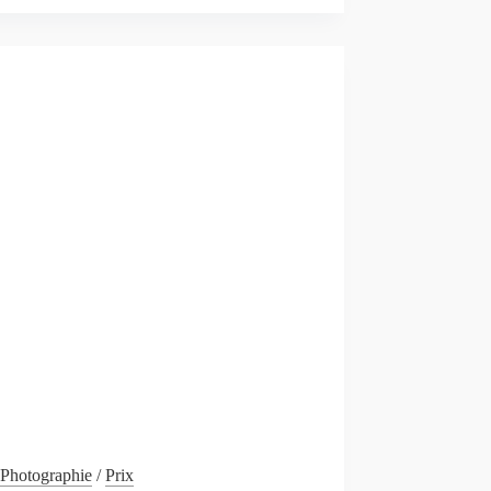
« EVA »,
EXPOSITION
PHOTO
EN
EQUATEUR
Photographie
/
Prix