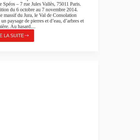
e Spéos – 7 rue Jules Vallès, 75011 Paris.
ition du 6 octobre au 7 novembre 2014.
e massif du Jura, le Val de Consolation
 un paysage de pierres et d’eau, d’arbres et
mière. Au hasard…
E LA SUITE
SABINE
GUÉDAMOUR,
« CONSOLATION »