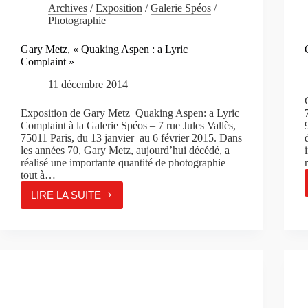
Archives
/
Exposition
/
Galerie Spéos
/
Photographie
Gary Metz, « Quaking Aspen : a Lyric
Complaint »
11 décembre 2014
Exposition de Gary Metz Quaking Aspen: a Lyric
Complaint à la Galerie Spéos – 7 rue Jules Vallès,
75011 Paris, du 13 janvier au 6 février 2015. Dans
les années 70, Gary Metz, aujourd’hui décédé, a
réalisé une importante quantité de photographie
tout à…
LIRE LA SUITE
GARY
METZ,
« QUAKING
ASPEN
:
A
LYRIC
COMPLAINT »