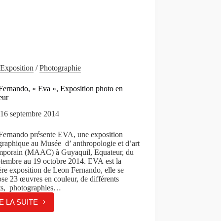
Exposition
/
Photographie
Fernando, « Eva », Exposition photo en
eur
16 septembre 2014
Fernando présente EVA, une exposition
raphique au Musée d’ anthropologie et d’art
mporain (MAAC) à Guyaquil, Equateur, du
ptembre au 19 octobre 2014. EVA est la
re exposition de Leon Fernando, elle se
e 23 œuvres en couleur, de différents
ts, photographies…
E LA SUITE
LEON
FERNANDO,