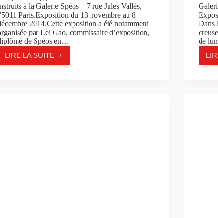
instruits à la Galerie Spéos – 7 rue Jules Vallès,
Galeri
75011 Paris.Exposition du 13 novembre au 8
Expos
décembre 2014.Cette exposition a été notamment
Dans l
organisée par Lei Gao, commissaire d’exposition,
creuse
diplômé de Spéos en…
de lu
LIRE LA SUITE
LIR
TANG
DESHENG,
« JEUNES
INSTRUITS »