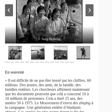
© Tang DeSheng
© Tang Desheng
© Tang Desheng
© Tang Desheng
— — — — — — — — — — — — — —
En souvenir
« Il est difficile de ne pas être leurré par les chiffres. 60
millions. Des jeunes, des amis, de la famille, des
familles entières. Les chercheurs affirment maintenant
que les documents prouvent que celà a concerné 16 à
18 millions de personnes. Cela a duré 25 ans, des
années 50 à 1975. Le Mouvement d’envoi des
zhiqing
à
la campagne. Une génération entière d’étudiants
chinois. Les années les plus noires furent la fin des