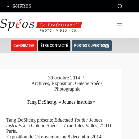
Passer
EN
FR
ES
au
contenu
CANDIDATER
ÊTRE CONTACTÉ
PORTES OUVERTES
30 octobre 2014
Archives
,
Exposition
,
Galerie Spéos
,
Photographie
Tang DeSheng, « Jeunes instruits »
Tang DeSheng présente
Educated Youth / Jeunes
instruits
à la Galerie Spéos – 7 rue Jules Vallès, 75011
Paris.
Exposition du 13 novembre au 8 décembre 2014.