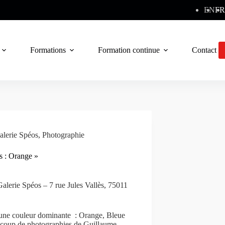
EN
FR
Formations
Formation continue
Contact
alerie Spéos
,
Photographie
s : Orange »
Galerie Spéos – 7 rue Jules Vallès, 75011
 à une couleur dominante : Orange, Bleue
ucoup de photographies de Guillaume