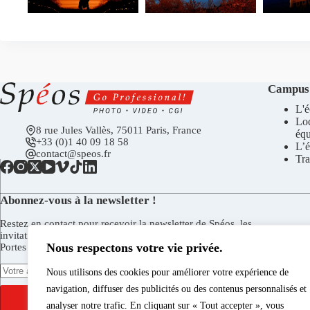
Campus
L'é
Lo
8 rue Jules Vallès, 75011 Paris, France
éq
+33 (0)1 40 09 18 58
L’é
contact@speos.fr
Tra
Abonnez-vous à la newsletter !
Restez en contact pour recevoir la newsletter de Spéos, les
invitations aux vernissages de la Galerie Spéos, aux Journées
Nous respectons votre vie privée.
Portes Ouvertes, et plus encore.
Nous utilisons des cookies pour améliorer votre expérience de
navigation, diffuser des publicités ou des contenus personnalisés et
S'INSCRIRE
analyser notre trafic. En cliquant sur « Tout accepter », vous