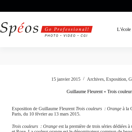
Passer
au
contenu
L’école
15 janvier 2015
Archives
,
Exposition
,
G
Guillaume Fleurent « Trois couleur
Exposition de Guillaume Fleurent
Trois couleurs : Orange
à la 
Paris, du 10 février au 13 mars 2015.
Trois couleurs : Orange
est la première de trois séries dédiées
et Rose. La couleur orange est le dénominateur commun de bea