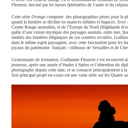
Fleurent, fasciné par les lueurs éphémères de l’aube et du crépusc
Cette série
Orange
comporte des photographies prises pour la plu
quand la lumière se décline en nuances infinies et fugaces. Avec 
Centre Rouge australien, et de l’Europe du Nord (Highlands éco
quête d’une vision mystique des paysages australs, entre mer, fjo
nimbés des lumières élégiaques de ces contrées reculées. Guilla
dans le même esprit paysagiste, avec cette fascination pour les 
joyaux du patrimoine français : châteaux de Versailles et de Ch
Gestionnaire de formation, Guillaume Fleurent s’est reconverti d
jeunesse, après une année d’études à Spéos et l’obtention du di
photographe depuis cette date, et se consacre principalement à l
Son principal projet en-cours est une vaste série sur les Quatre 