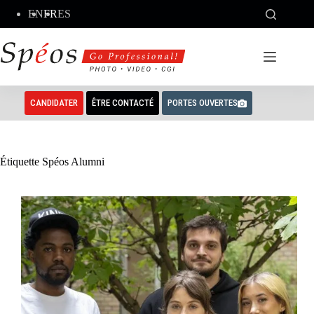
Passer
EN
FR
ES
au
contenu
CANDIDATER
ÊTRE CONTACTÉ
PORTES OUVERTES
Étiquette
Spéos Alumni