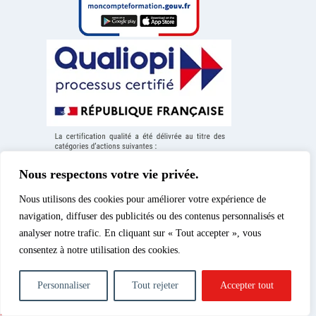
Nous respectons votre vie privée.
Nous utilisons des cookies pour améliorer votre expérience de
navigation, diffuser des publicités ou des contenus personnalisés et
analyser notre trafic. En cliquant sur « Tout accepter », vous
consentez à notre utilisation des cookies.
Mentions légales
|
© 2026 – Spéos, cours
Politique de confidentialité
d’enseignement supérieur
|
Politique des cookies
|
privé | Tous droits réservés.
Personnaliser
Tout rejeter
Accepter tout
Formation à la
photographie