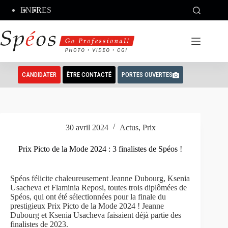
Passer
EN
FR
ES
au
contenu
CANDIDATER
ÊTRE CONTACTÉ
PORTES OUVERTES
30 avril 2024
Actus
,
Prix
Prix Picto de la Mode 2024 : 3 finalistes de Spéos !
Spéos félicite chaleureusement Jeanne Dubourg, Ksenia
Usacheva et Flaminia Reposi, toutes trois diplômées de
Spéos, qui ont été sélectionnées pour la finale du
prestigieux Prix Picto de la Mode 2024 ! Jeanne
Dubourg et Ksenia Usacheva faisaient déjà partie des
finalistes de 2023.