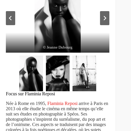
© Jeanne Dubourg
© Jeanne Dubourg
© Jeanne Dubourg
Focus sur Flaminia Reposi
Née à Rome en 1995,
Flaminia Reposi
arrive à Paris en
2013 où elle étudie le cinéma en même temps qu’elle
suit ses études en photographie à Spéos. Ses
photographies s’inspirent du surréalisme, du pop art et
de l’onirisme. Ces aspects se traduisent par des images
colorées à la fois poétiques et décalées, où les sujets