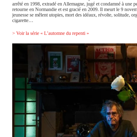
arrêté en 1998, extradé en Allemagne, jugé et condamné à une pei
retourne en Normandie et est gracié en 2009. Il meurt le 9 nove
jeunesse se mêlent utopies, mort des idéaux, révolte, solitude, org
cigarette…
> Voir la série « L’automne du repenti »