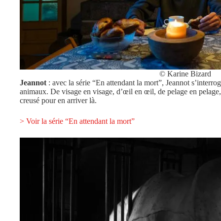
© Karine Bizard
Jeannot
: avec la série “En attendant la mort”, Jeannot s’interro
animaux. De visage en visage, d’œil en œil, de pelage en pelage, 
creusé pour en arriver là.
> Voir la série “En attendant la mort”