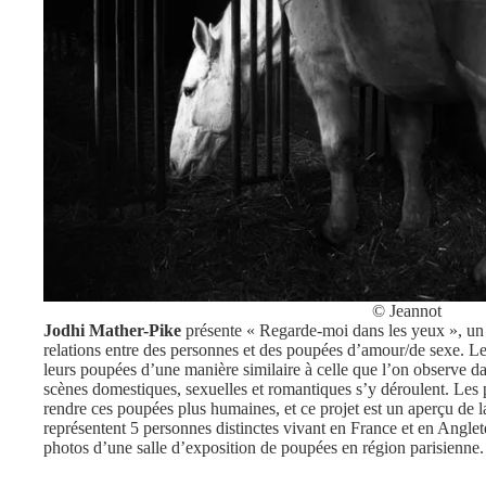
© Jeannot
Jodhi Mather-Pike
présente « Regarde-moi dans les yeux », un
relations entre des personnes et des poupées d’amour/de sexe. L
leurs poupées d’une manière similaire à celle que l’on observe d
scènes domestiques, sexuelles et romantiques s’y déroulent. Les
rendre ces poupées plus humaines, et ce projet est un aperçu de l
représentent 5 personnes distinctes vivant en France et en Angle
photos d’une salle d’exposition de poupées en région parisienne.