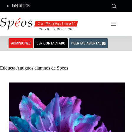
Saltar
EN
FR
ES
al
contenido
ADMISIONES
SER CONTACTADO
PUERTAS ABIERTAS
Etiqueta
Antiguos alumnos de Spéos