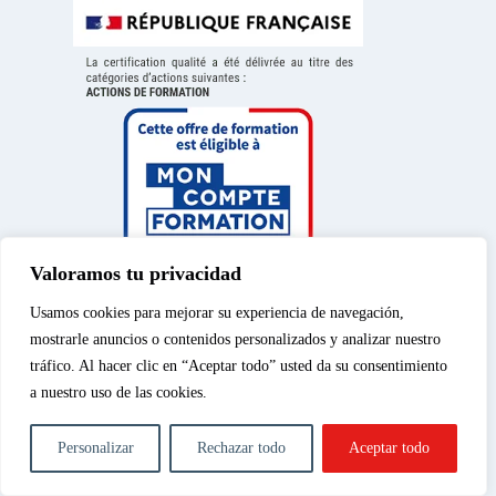
Valoramos tu privacidad
Usamos cookies para mejorar su experiencia de navegación,
mostrarle anuncios o contenidos personalizados y analizar nuestro
tráfico. Al hacer clic en “Aceptar todo” usted da su consentimiento
a nuestro uso de las cookies.
Aviso legal
|
Política de
© 2026 – Spéos, curso
privacidad
|
Política de
privado de enseñanza
Personalizar
Rechazar todo
Aceptar todo
cookies
|
Cursos de
superior | Todos los
fotografía
derechos reservados.