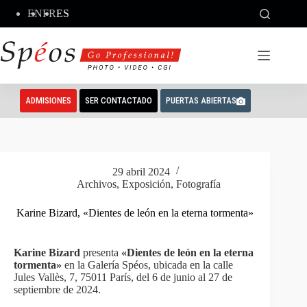
Saltar
EN
FR
ES
al
contenido
ADMISIONES
SER CONTACTADO
PUERTAS ABIERTAS
29 abril 2024
Archivos
,
Exposición
,
Fotografía
Karine Bizard, «Dientes de león en la eterna tormenta»
Karine Bizard
presenta
«Dientes de león en la eterna
tormenta»
en la Galería Spéos, ubicada en la calle
Jules Vallès, 7, 75011 París, del 6 de junio al 27 de
septiembre de 2024.