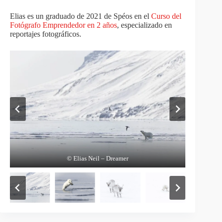
Elias es un graduado de 2021 de Spéos en el
Curso del
Fotógrafo Emprendedor en 2 años
, especializado en
reportajes fotográficos.
© Elias Neil – Hunting Games
© Elias Neil – Cute Couple
© Elias Neil – Resistance
© Elias Neil – Chilling
© Elias Neil – Dreamer