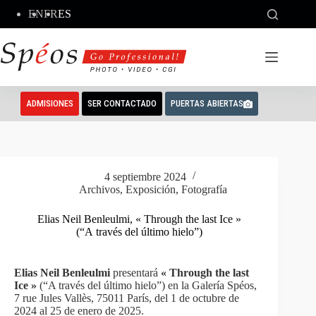
Saltar
EN
FR
ES
al
contenido
ADMISIONES
SER CONTACTADO
PUERTAS ABIERTAS
4 septiembre 2024
Archivos
,
Exposición
,
Fotografía
Elias Neil Benleulmi, « Through the last Ice »
(“A través del último hielo”)
Elias Neil Benleulmi
presentará
« Through the last
Ice »
(“A través del último hielo”) en la Galería Spéos,
7 rue Jules Vallès, 75011 París, del 1 de octubre de
2024 al 25 de enero de 2025.