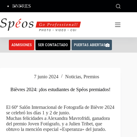
Saltar
EN
FR
ES
al
contenido
ADMISIONES
SER CONTACTADO
PUERTAS ABIERTAS
7 junio 2024
Noticias
,
Premios
Bièvres 2024: ¡dos estudiantes de Spéos premiados!
El 60º Salón Internacional de Fotografía de Bièvre 2024
se celebró los días 1 y 2 de junio.
Muchas felicidades a Alexandra Mavrofridi, ganadora
del premio Joven Fotógrafo, y a Julien Tribet, que
obtuvo la mención especial «Esperanza» del jurado.