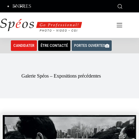
Passer
EN
FR
ES
au
contenu
CANDIDATER
ÊTRE CONTACTÉ
PORTES OUVERTES
Galerie Spéos – Expositions précédentes