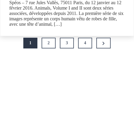
Spéos – 7 rue Jules Vallès, 75011 Paris, du 12 janvier au 12
février 2016. Animals, Volume I and II sont deux séries
associées, développées depuis 2011. La première série de six
images représente un corps humain vêtu de robes de fille,
avec une tête d’animal, […]
Pagination
Next
1
2
3
4
des
Page
publications