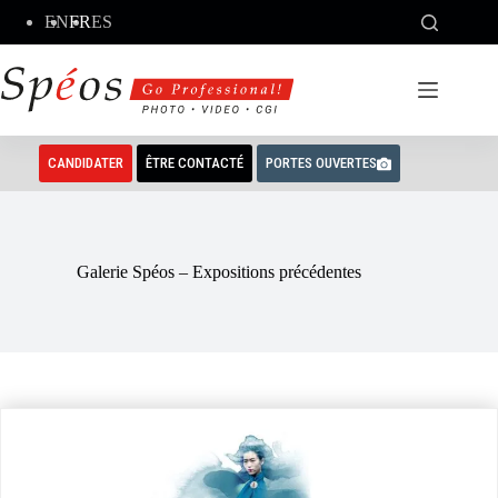
Passer
EN
FR
ES
au
contenu
CANDIDATER
ÊTRE CONTACTÉ
PORTES OUVERTES
Galerie Spéos – Expositions précédentes