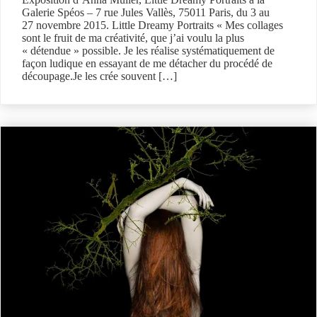
Galerie Spéos – 7 rue Jules Vallès, 75011 Paris, du 3 au
27 novembre 2015. Little Dreamy Portraits « Mes collages
sont le fruit de ma créativité, que j’ai voulu la plus
« détendue » possible. Je les réalise systématiquement de
façon ludique en essayant de me détacher du procédé de
découpage.Je les crée souvent […]