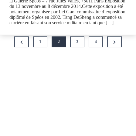
la Galerie Spéos – 7 rue Jules Vallès, 75011 Paris.Exposition
du 13 novembre au 8 décembre 2014.Cette exposition a été
notamment organisée par Lei Gao, commissaire d’exposition,
diplômé de Spéos en 2002. Tang DeSheng a commencé sa
carrière en faisant son service militaire en tant que […]
Pagination
Previous
Next
1
2
3
4
des
Page
Page
publications